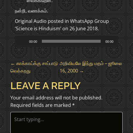
வைக்கிறேன்.
நன்றி, வணக்கம்.
Original Audio posted in WhatsApp Group
‘Science is Hinduism’ on 26 June 2018.
Audio
00:00
00:00
Player
P
←
காக்காய்க்கு சாப்பாடு
அறிவியலே இந்து மதம் – ஜூலை
வெக்கறது
16, 2000
→
O
LEAVE A REPLY
S
Your email address will not be published.
T
Required fields are marked
*
N
A