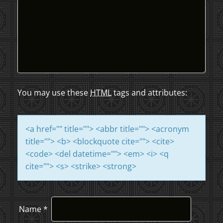
V
I
G
A
You may use these
HTML
tags and attributes:
T
I
<a href="" title=""> <abbr title=""> <acronym
title=""> <b> <blockquote cite=""> <cite>
O
<code> <del datetime=""> <em> <i> <q
N
cite=""> <s> <strike> <strong>
Name
*