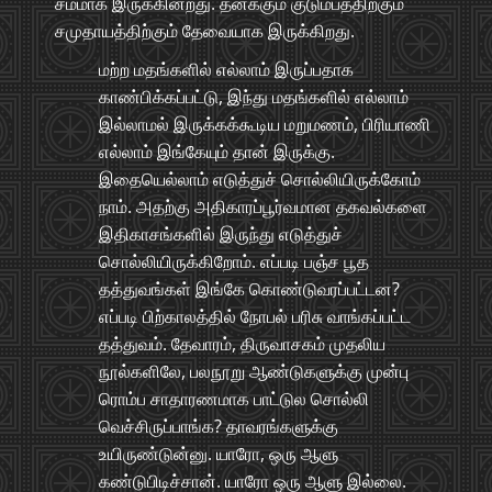
சமமாக இருக்கின்றது. தனக்கும் குடும்பத்திற்கும்
சமுதாயத்திற்கும் தேவையாக இருக்கிறது.
மற்ற மதங்களில் எல்லாம் இருப்பதாக
காண்பிக்கப்பட்டு, இந்து மதங்களில் எல்லாம்
இல்லாமல் இருக்கக்கூடிய மறுமணம், பிரியாணி
எல்லாம் இங்கேயும் தான் இருக்கு.
இதையெல்லாம் எடுத்துச் சொல்லியிருக்கோம்
நாம். அதற்கு அதிகாரப்பூர்வமான தகவல்களை
இதிகாசங்களில் இருந்து எடுத்துச்
சொல்லியிருக்கிறோம். எப்படி பஞ்ச பூத
தத்துவங்கள் இங்கே கொண்டுவரப்பட்டன?
எப்படி பிற்காலத்தில் நோபல் பரிசு வாங்கப்பட்ட
தத்துவம். தேவாரம், திருவாசகம் முதலிய
நூல்களிலே, பலநூறு ஆண்டுகளுக்கு முன்பு
ரொம்ப சாதாரணமாக பாட்டுல சொல்லி
வெச்சிருப்பாங்க? தாவரங்களுக்கு
உயிருண்டுன்னு. யாரோ, ஒரு ஆளு
கண்டுபிடிச்சான். யாரோ ஒரு ஆளு இல்லை.