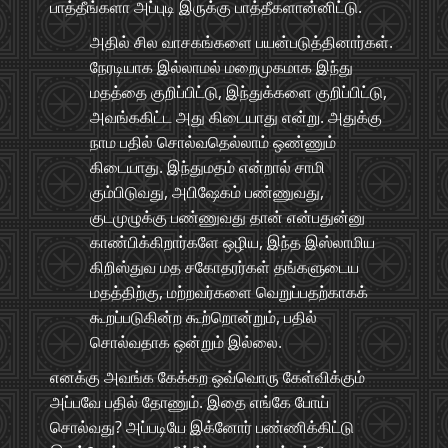
பாத்தீங்களா அப்புடி இருக்கு பாத்தீகளான்னிட்டு.
அதில் சில வாசகங்களை பயன்படுத்தினார்கள்.
நேரடியாக இல்லாமல் மறைமுகமாக இந்து
மதத்தை குறிப்பிட்டு, இந்துக்களை குறிப்பிட்டு,
அவங்ககிட்ட அது கிடையாது என்று. அதுக்கு
நாம பதில் சொல்வதெல்லாம் ஒண்ணும்
கிடையாது. இந்துமதம் என்றால் சாமி
கும்பிடுவது, அபிஷேகம் பண்ணுவது,
குடமுழுக்கு பண்ணுவது தான் என்பதுன்னு
காண்பிக்கிறார்களே ஒழிய, இந்த இஸ்லாமிய
கிறிஸ்துவ மத சகோதரர்கள் தங்களுடைய
மதத்திற்கு, மற்றவர்களை வெறுப்பதற்காகக்
கூறப்படுகின்ற கூற்றொன்றும், பதில்
சொல்வதாக ஒன்றும் இல்லை.
எனக்கு அவங்க கேக்கற ஒவ்வொரு கேள்விக்கும்
அப்பவே பதில் தோணும். இதை எங்கே போய்
சொல்வது? அப்படியே இக்னோர் பண்ணிக்கிட்டு