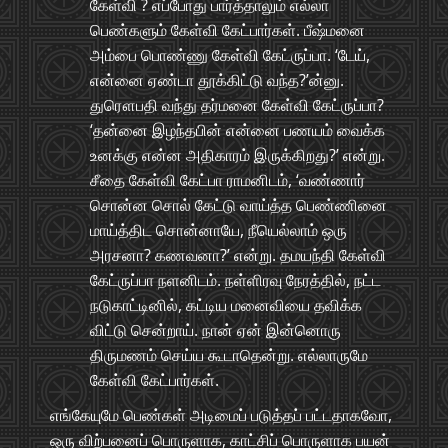
கேள்வி ? எப்போது பார்த்தாலும் எல்லா
பெண்களும் கேள்வி கேட்பார்கள். பீஷ்மனை
அம்பை பொண்ணு கேள்வி கேட்ருப்பா. ‘டேய்,
என்னை ஏண்டா தூக்கிட்டு வந்த?’ன்னு.
துரௌபதி வந்து தர்மனை கேள்வி கேட்ருப்பா?
‘தன்னை இழந்தபின் என்னை பணயம் வைக்க
உனக்கு என்ன அதிகாரம் இருக்கிறது?’ என்று.
சீதை கேள்வி கேட்பா ராமனிடம், ‘வண்ணார்
சொன்ன சொல் கேட்டு வாய்த்த பெண்ணினை
மாய்த்திட சொன்னாயே, நீயெல்லாம் ஒரு
அரசனா? கணவனா?’ என்று. தமயந்தி கேள்வி
கேட்ருப்பா நளனிடம். நள்ளிரவு நேரத்தில், நட்ட
நடுகாட்டினில், கட்டிய மனைவியை தவிக்க
விட்டு சென்றாய். நான் ஏன் இன்னொரு
திருமணம் செய்ய கூடாதென்று. எல்லாருமே
கேள்வி கேட்பார்கள்.
எங்கேயுமே பெண்கள் அடிமைப் படுத்தப் பட்டதாகவோ,
ஒரு விற்பனைப் பொருளாக, காட்சிப் பொருளாக பயன்