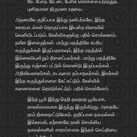
ரேட் பேசற. ரேட்டை பேசிக் கொச்சைப்படுத்துற.
புனிதமான திருமண உறவை.
அதனாலே குறிப்பாக இந்து நண்பர்களே, இந்த
உரையாடல்கள் தொகுப்பாக இயன்ற விரைவில்
வெளியிடப்படும். கேள்விகளுக்கு பதில் சொல்லலாம்.
நவீன இளைஞர்கள். மாற்று மதத்திலே உயரிய
கருத்துக்கள் இருப்பதாகவும், இந்த மதத்தில்
இல்லையென்றும் நினைப்பவர்கள். மாற்று மதத்திலே
இருந்து சஞ்சலப் பட்டுக் கொண்டு இருப்பவர்கள்.
அறிவியலாளர்கள், கடவுளை நம்பாதவர்கள், இவர்கள்
இந்த கருத்துக்களை கேட்கட்டும். கேள்விக்
கணைகளை தொடுக்கட்டும். பதில் சொல்வோம்.
இந்த பூமி இந்து நெறி தவறாத பூமியாக,
காலங்காலமாக இருந்து இருக்கிறது. அதையே
நாம் நிலைநாட்டுவோம். குறிப்பான தகவல்கள்
இல்லாமல், ஏற்கனவே நான் சொல்லிய
தகவல்களின் சாராம்சமாக இந்தச் செய்தியை