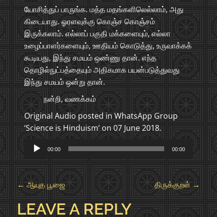
யோசித்துப் பாருங்க. மத்த மதங்களிலெல்லாம், அது
கிடையாது. ஓரளவுக்கு கொஞ்ச கொஞ்சம்
இருக்கலாம். எல்லாப் பகுதி மக்களையும், எல்லா
உழைப்பாளர்களையும், ஊதியம் கொடுத்து, உருவாக்கக்
கூடியது, இந்து சமயம் ஒண்ணு தான். எந்த
தொழில்நுட்பத்தையும் அதிகமாக பயன்படுத்துவது
இந்து சமயம் ஒன்று தான்.
நன்றி, வணக்கம்
Original Audio posted in WhatsApp Group
‘Science is Hinduism’ on 07 June 2018.
Audio
00:00
00:00
Player
P
←
ஆயுத பூஜை
திருக்குறள்
→
O
LEAVE A REPLY