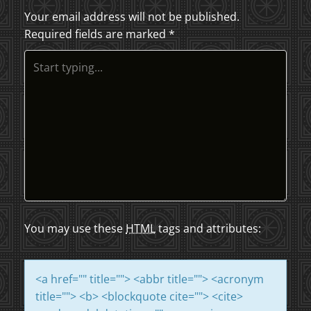
S
Your email address will not be published.
Required fields are marked
*
T
N
A
V
I
G
A
You may use these
HTML
tags and attributes:
T
<a href="" title=""> <abbr title=""> <acronym
I
title=""> <b> <blockquote cite=""> <cite>