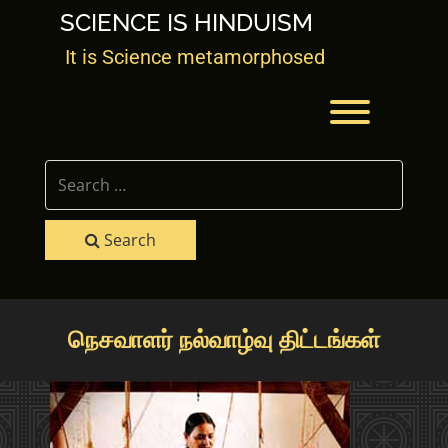
Skip
SCIENCE IS HINDUISM
to
content
It is Science metamorphosed
Toggle men
Search
நெசவாளர் நல்வாழ்வு திட்டங்கள்