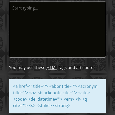
N
A
V
I
G
A
You may use these
HTML
tags and attributes:
T
I
<a href="" title=""> <abbr title=""> <acronym
title=""> <b> <blockquote cite=""> <cite>
O
<code> <del datetime=""> <em> <i> <q
N
cite=""> <s> <strike> <strong>