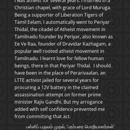
I was atheist for several years. I married in a
Christian chapel, with grace of Lord Muruga.
Being a supporter of Liberation Tigers of
Tamil Eelam, I automatically went to Periyar
Thidal, the citadel of Atheist movement in
Tamilnadu founder by Periyar, also known as
Ee Ve Raa, founder of Dravidar Kazhagam, a
popular well rooted atheist movement in
Tamilnadu. I learnt love for fellow human
beings, there in that Periyar Thidal. I should
have been in the place of Perarivaalan, an
LTTE activist jailed for several years for
procuring a 12V battery in the claimed
assassination attempt on former prime
minister Rajiv Gandhi. But my arrogance
added with self confidence prevented me
from committing that act.
பள்ளிப் பருவம் முதல், ‘பரம்பரை பொறியாளர்கள்’