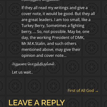
If they all read my writings and give a
cover note, it would be good. But they all
are great leaders. I am too small, like a
Turkey Berry, Sometimes a fighting
berry, … So, not possible. May be, one
day, the working President of DMK,
Mr.M.K.Stalin, and such others
mentioned above, may give their
opinion and cover note…
அதுவரை பொறுத்திருங்கள்.
Let us wait..
P
First of All God
→
O
LEAVE A REPLY