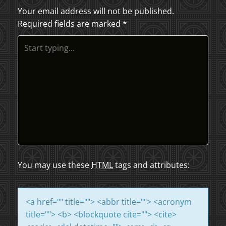
S
Your email address will not be published.
Required fields are marked
*
T
N
A
V
I
G
A
You may use these
HTML
tags and attributes:
T
<a href="" title=""> <abbr title=""> <acronym
I
title=""> <b> <blockquote cite=""> <cite>