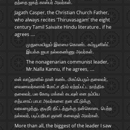
தந்தை ஜகத் காஸ்பர் அவர்கள்.
Jagath Casper, the Christian Church Father,
who always recites ‘Thiruvasagam’ the eight
century Tamil Saivaite Hindu literature.. if he
agrees ….
முதுமையிலும் இளமை கொண்ட கம்யூனிஸ்ட்
இயக்க ஐயா நல்லகண்ணு அவர்கள்.
The nonagenarian communist leader,
Mr.Nalla Kannu, if he agrees, ….
என் வாழ்நாளில் நான் கண்ட மிகப்பெரும் தலைவர்,
வைணவர்களால் மோட்ச தீபம் ஏற்றப்பட்ட நாத்திக
தலைவர், பல கோடி மக்கள் கடவுள் என நம்பிய
சத்யசாய் பாபா அவர்களை தன வீட்டுக்கு
வரவழைத்து, குடிநீர் திட்டத்துக்கு நன்கொடை பெற்ற
நல்லவர், படிப்பறியா ஞானி கலைஞர் அவர்கள்.
More than all, the biggest of the leader I saw