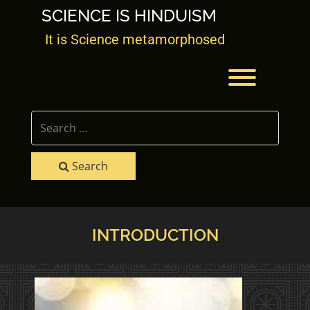
Skip
SCIENCE IS HINDUISM
to
content
It is Science metamorphosed
Toggle men
Search
INTRODUCTION