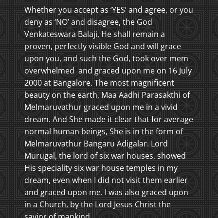
Whether you accept as ‘YES’ and agree, or you
deny as ‘NO’ and disagree, the God
Venkateswara Balaji, He shall remain a
proven, perfectly visible God and will grace
upon you, and such the God, took over mem
overwhelmed and graced upon me on 16 July
2000 at Bangalore. The most magnificent
beauty on the earth, Maa Aadhi Parasakthi of
Melmaruvathur graced upon me in a vivid
dream. And She made it clear that for average
normal human beings, She is in the form of
Melmaruvathur Bangaru Adigalar. Lord
Murugal, the lord of six war houses, showed
His speciality six war house temples in my
dream, even when I did not visit them earlier
and graced upon me. I was also graced upon
in a Church, by the Lord Jesus Christ the
savior of mankind.