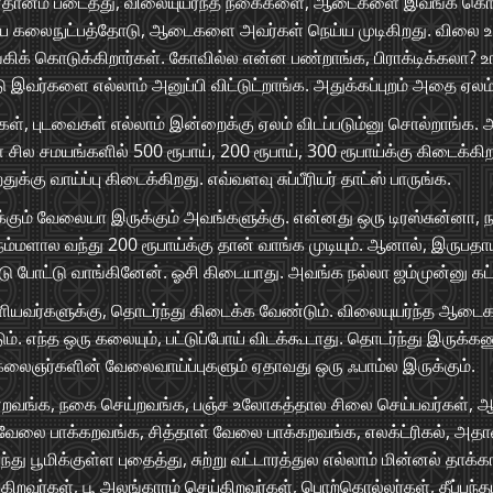
தானம் படைத்து, விலையுயர்ந்த நகைகளை, ஆடைகளை இவங்க கொடுக
ய கலைநுட்பத்தோடு, ஆடைகளை அவர்கள் நெய்ய முடிகிறது. விலை உ
க் கொடுக்கிறார்கள். கோவில்ல என்ன பண்றாங்க, பிராக்டிக்கலா? உங்க
 இவர்களை எல்லாம் அனுப்பி விட்டுட்றாங்க. அதுக்கப்புறம் அதை ஏலம
ைகள், புடவைகள் எல்லாம் இன்றைக்கு ஏலம் விடப்படும்னு சொல்றாங்க. 
் சில சமயங்களில் 500 ரூபாய், 200 ரூபாய், 300 ரூபாய்க்கு கிடைக்க
 வாய்ப்பு கிடைக்கிறது. எவ்வளவு சுப்பீரியர் தாட்ஸ் பாருங்க.
ம் வேலையா இருக்கும் அவங்களுக்கு. என்னது ஒரு டிரஸ்சுன்னா, ந
நம்மளால வந்து 200 ரூபாய்க்கு தான் வாங்க முடியும். ஆனால், இருபதாய
்டு போட்டு வாங்கினேன். ஓசி கிடையாது. அவங்க நல்லா ஜம்முன்னு கட்
யவர்களுக்கு, தொடர்ந்து கிடைக்க வேண்டும். விலையுயர்ந்த ஆடைக
ும். எந்த ஒரு கலையும், பட்டுப்போய் விடக்கூடாது. தொடர்ந்து இரு
ப கலைஞர்களின் வேலைவாய்ப்புகளும் ஏதாவது ஒரு ஃபாம்ல இருக்கும்.
ண்றவங்க, நகை செய்றவங்க, பஞ்ச உலோகத்தால சிலை செய்பவர்கள், ஆட
வேலை பாக்கறவங்க, சித்தாள் வேலை பாக்கறவங்க, எலக்ட்ரிகல், அதாவ
்து பூமிக்குள்ள புதைத்து, சுற்று வட்டாரத்துல எல்லாம் மின்னல் தாக
கிறவர்கள், பூ அலங்காரம் செய்கிறவர்கள், பொற்கொல்லர்கள், தீப்பந்தம