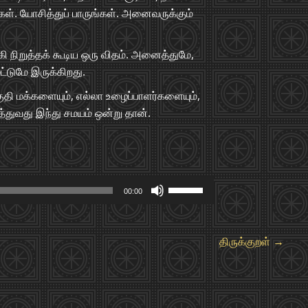
கள். யோசித்துப் பாருங்கள். அனைவருக்கும்
ி நிறுத்தக் கூடிய ஒரு விதம். அனைத்துமே,
ட்டுமே இருக்கிறது.
ுதி மக்களையும், எல்லா உழைப்பாளர்களையும்,
்துவது இந்து சமயம் ஒன்று தான்.
Use
00:00
Up/Down
Arrow
keys
திருக்குறள்
→
to
increase
or
decrease