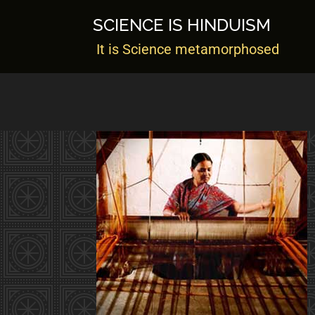
Skip
to
SCIENCE IS HINDUISM
content
It is Science metamorphosed