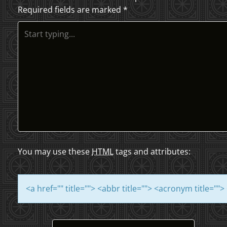
Required fields are marked
*
T
N
A
V
I
G
A
You may use these
HTML
tags and attributes:
T
<a href="" title=""> <abbr title=""> <acronym title="
I
O