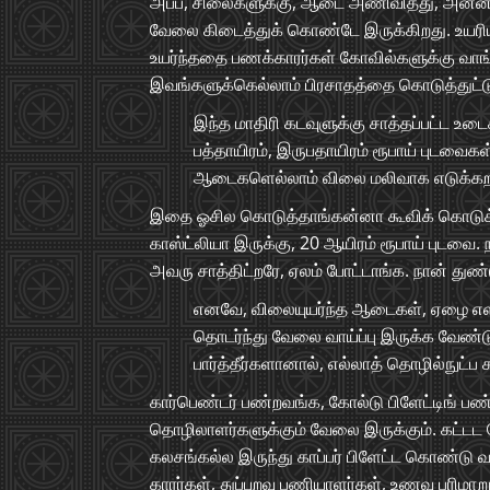
அப்ப, சிலைகளுக்கு, ஆடை அணிவித்து, அன்ன
வேலை கிடைத்துக் கொண்டே இருக்கிறது. உயரி
உயர்ந்ததை பணக்காரர்கள் கோவில்களுக்கு வாங்கி
இவங்களுக்கெல்லாம் பிரசாதத்தை கொடுத்துட்டு
இந்த மாதிரி கடவுளுக்கு சாத்தப்பட்ட உட
பத்தாயிரம், இருபதாயிரம் ரூபாய் புடவைகள
ஆடைகளெல்லாம் விலை மலிவாக எடுக்கறதுக்கு
இதை ஓசில கொடுத்தாங்கன்னா கூவிக் கொடுக்கு
காஸ்ட்லியா இருக்கு, 20 ஆயிரம் ரூபாய் புடவை. 
அவரு சாத்திட்றரே, ஏலம் போட்டாங்க. நான் துண
எனவே, விலையுயர்ந்த ஆடைகள், ஏழை எளி
தொடர்ந்து வேலை வாய்ப்பு இருக்க வேண்ட
பார்த்தீர்களானால், எல்லாத் தொழில்நுட்
கார்பெண்டர் பண்றவங்க, கோல்டு பிளேட்டிங் ப
தொழிலாளர்களுக்கும் வேலை இருக்கும். கட்டட 
கலசங்கல்ல இருந்து காப்பர் பிளேட்ட கொண்டு வந
காரர்கள், துப்புறவு பணியாளர்கள், உணவு பரிமாறு