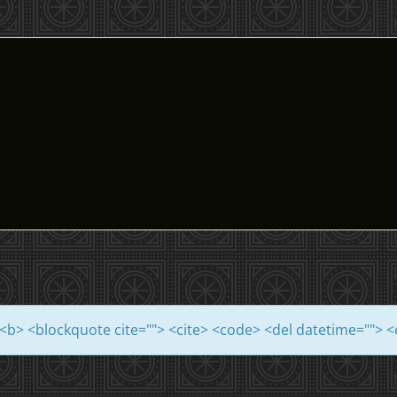
"> <b> <blockquote cite=""> <cite> <code> <del datetime=""> 