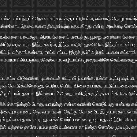
் என்ன சம்மந்தம்? நெசவாளர்களுக்கு மட்டுமல்ல, எல்லாத் தொழிலாளர்
வங்களோட தேவைகளை நிறைவேற்ற உதவுகிறது என்று அடிக்கடி சொல்லி
வுள்களை படைத்து, ஆலயங்களைப் படைத்து, பூஜை புனஸ்காரங்களை ப
ிட்டு வருவாரு. இந்த கலர்ல, இந்த மாதிரி துணியில, இந்தம்மா எப்படி
ிட்டு வந்தாங்கன்னா, நாட்ல எப்படி இருக்கும்? அந்தப் புடவை கட்னாங
 பீதாம்பரமா? அப்படிங்கறதெல்லாம். வழிபாட்டு முறைகளிலே தெய்வங்க
டை கட்டி விடுவாங்க, புடவையக் கட்டி விடுவாங்க. நல்லா மடிப்பு மடி
்துக் கொடுக்கிறேன்னு, பெரிய, பெரிய விலை உயர்ந்த, பட்டுப்புடவைக
ு? முட்டாள் தனமா இல்லையா? அதை மனிதர்களுக்கு வாங்கி கொடுக
கிக் கொடுக்கும் போது, யாருக்கு என்ன வாங்கி கொடுப்பது என்பது க
். அதையும் தாண்டி நெசவாளர்கள், நெய்து கொண்டே இருப்பார்கள்.
ல் நல்ல விதமாக வராது. எக்ஸ்போர்ட் பண்ண முடியாது. அந்நிய செ
 வந்தால் தானே, நம்ம நாடு உயர்வான நாடுன்னு சொல்ல முடியும். கா